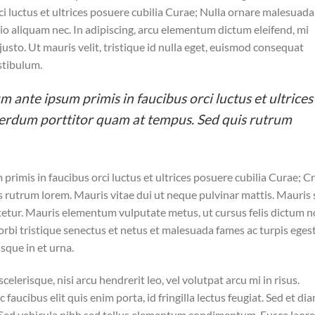
i luctus et ultrices posuere cubilia Curae; Nulla ornare malesuada
 odio aliquam nec. In adipiscing, arcu elementum dictum eleifend, mi
 justo. Ut mauris velit, tristique id nulla eget, euismod consequat
stibulum.
m ante ipsum primis in faucibus orci luctus et ultrices
terdum porttitor quam at tempus. Sed quis rutrum
primis in faucibus orci luctus et ultrices posuere cubilia Curae; C
 rutrum lorem. Mauris vitae dui ut neque pulvinar mattis. Mauris
ctetur. Mauris elementum vulputate metus, ut cursus felis dictum n
rbi tristique senectus et netus et malesuada fames ac turpis egest
isque in et urna.
elerisque, nisi arcu hendrerit leo, vel volutpat arcu mi in risus.
aucibus elit quis enim porta, id fringilla lectus feugiat. Sed et di
. Sed vehicula nibh sed tellus elementum condimentum. Fusce laor