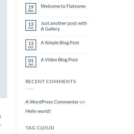
Welcome to Flatsome
19
Nov
Just another post with
13
Oct
A Gallery
A Simple Blog Post
13
Oct
A Video Blog Post
01
Jan
RECENT COMMENTS
A WordPress Commenter
on
Hello world!
d
a
TAG CLOUD