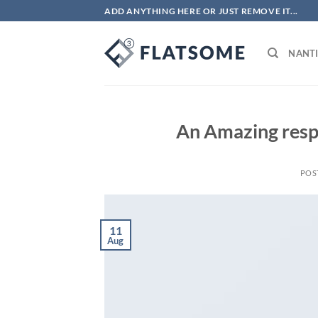
Skip
ADD ANYTHING HERE OR JUST REMOVE IT...
to
content
NANTI
An Amazing resp
POS
11
Aug