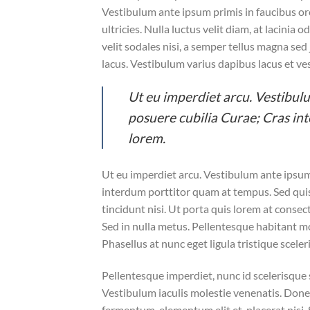
Vestibulum ante ipsum primis in faucibus orc
ultricies. Nulla luctus velit diam, at lacinia
velit sodales nisi, a semper tellus magna sed
lacus. Vestibulum varius dapibus lacus et ve
Ut eu imperdiet arcu. Vestibulu
posuere cubilia Curae; Cras in
lorem.
Ut eu imperdiet arcu. Vestibulum ante ipsum 
interdum porttitor quam at tempus. Sed quis
tincidunt nisi. Ut porta quis lorem at conse
Sed in nulla metus. Pellentesque habitant mo
Phasellus at nunc eget ligula tristique sceler
Pellentesque imperdiet, nunc id scelerisque sc
Vestibulum iaculis molestie venenatis. Donec f
fermentum, elementum elit et, placerat nisi