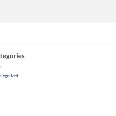
tegories
e
ategorized